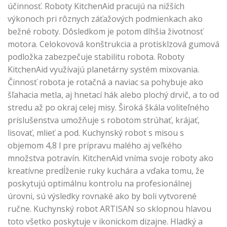
účinnosť. Roboty KitchenAid pracujú na nižších
výkonoch pri rôznych záťažových podmienkach ako
bežné roboty. Dôsledkom je potom dlhšia životnosť
motora. Celokovová konštrukcia a protisklzová gumová
podložka zabezpečuje stabilitu robota. Roboty
KitchenAid využívajú planetárny systém mixovania.
Činnosť robota je rotačná a naviac sa pohybuje ako
šľahacia metla, aj hnetací hák alebo plochý drvič, a to od
stredu až po okraj celej misy. Široká škála voliteľného
príslušenstva umožňuje s robotom strúhať, krájať,
lisovať, mlieť a pod. Kuchynský robot s misou s
objemom 4,8 l pre prípravu malého aj veľkého
množstva potravín. KitchenAid vníma svoje roboty ako
kreatívne predĺženie ruky kuchára a vďaka tomu, že
poskytujú optimálnu kontrolu na profesionálnej
úrovni, sú výsledky rovnaké ako by boli vytvorené
ručne. Kuchynský robot ARTISAN so sklopnou hlavou
toto všetko poskytuje v ikonickom dizajne. Hladký a