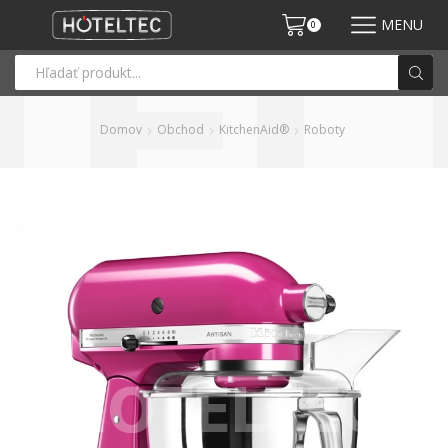
MENU
0
Domov
Obchod
KitchenAid®
Roboty