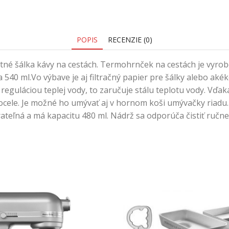
POPIS
RECENZIE (0)
tné šálka kávy na cestách. Termohrnček na cestách je vyrob
540 ml.Vo výbave je aj filtračný papier pre šálky alebo aké
reguláciou teplej vody, to zaručuje stálu teplotu vody. Vďak
 ocele. Je možné ho umývať aj v hornom koši umývačky riadu. 
erateľná a má kapacitu 480 ml. Nádrž sa odporúča čistiť ručne