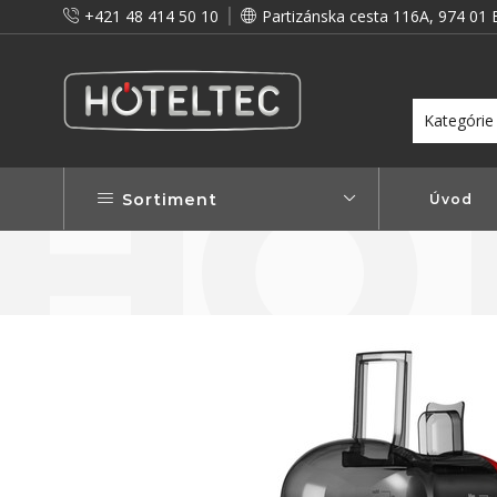
+421 48 414 50 10
Partizánska cesta 116A, 974 01 
itou a preto vám prinášame vernostné zľavy!
Viac...
Sortiment
Úvod