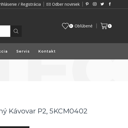
rihlásenie / Registrácia
Odber noviniek
Zákazník je pre nás prioritou a preto vám prin
Obľúbené
0
0
kcia
Servis
Kontakt
ný Kávovar P2, 5KCM0402