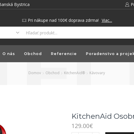
Banská Bystrica
P
Pri nákupe nad 100€ doprava zdrma!
Viac...
O nás
Obchod
Referencie
Poradenstvo a proje
Domov
Obchod
KitchenAid®
Kávovary
KitchenAid Osob
129.00
€