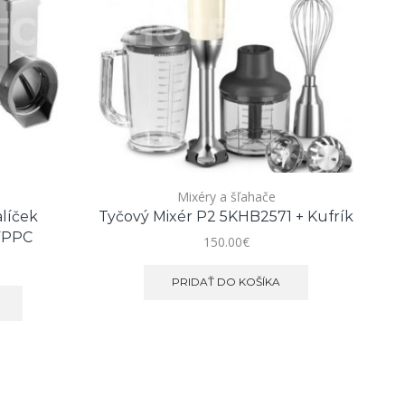
Mixéry a šľahače
alíček
Tyčový Mixér P2 5KHB2571 + Kufrík
K
FPPC
150.00
€
PRIDAŤ DO KOŠÍKA