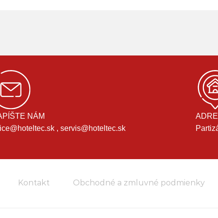
APÍŠTE NÁM
ADRE
fice@hoteltec.sk , servis@hoteltec.sk
Partiz
Kontakt
Obchodné a zmluvné podmienky