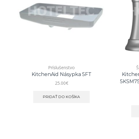
Príslušenstvo
Š
KitchenAid Násypka 5FT
Kitche
5KSM759
25.00
€
PRIDAŤ DO KOŠÍKA