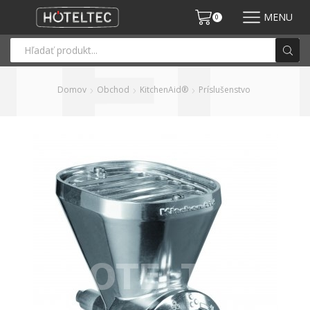
MENU
0
Domov
Obchod
KitchenAid®
Príslušenstvo