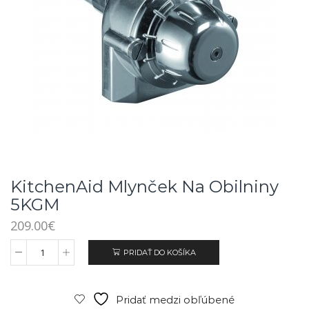
KitchenAid Mlynček Na Obilniny
5KGM
209.00
€
PRIDAŤ DO KOŠÍKA
Pridať medzi obľúbené