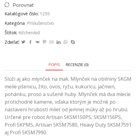
Porovnať
Katalógové číslo:
1255
Kategória
Príslušenstvo
Štítok:
KitchenAid
Zdieľať:
POPIS
RECENZIE (0)
Slúži aj ako mlynček na mak. Mlynček na obilniny 5KGM
melie pšenicu, žito, ovos, ryžu, kukuricu, jačmen,
pohánku, proso a sušené huby. Mlynček má dva mlecie
protichodné kamene, vďaka ktorým je možné po
nastavení hrubosti mlieť od jemnej múky až po hrubú.
Určené pre robot Artisan 5KSM150PS, 5KSM156PS,
Profi 5KPM5, Artisan 5KSM7580, Heavy Duty 5KSM7591
aj Profi 5KSM7990.