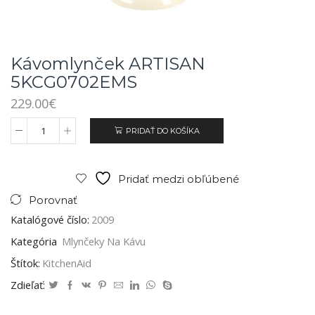
Kávomlynček ARTISAN
5KCG0702EMS
229.00
€
PRIDAŤ DO KOŠÍKA
Pridať medzi obľúbené
Porovnať
Katalógové číslo:
2009
Kategória
Mlynčeky Na Kávu
Štítok:
KitchenAid
Zdieľať: