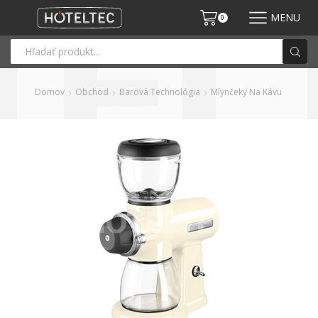
MENU
0
Domov
Obchod
Barová Technológia
Mlynčeky Na Kávu