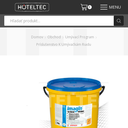
MENU
0
Domov
Obchod
Umývací Program
Príslušenstvo K Umývačkám Riadu