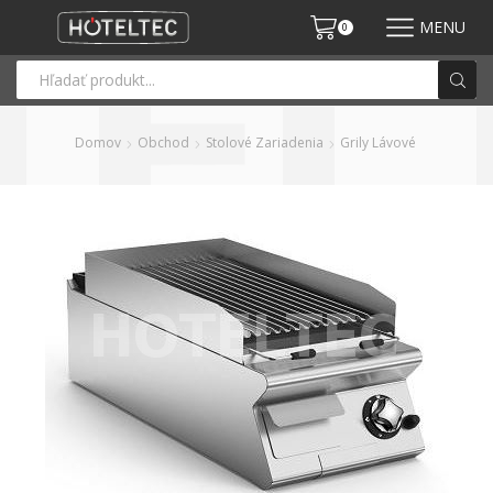
MENU
0
Domov
Obchod
Stolové Zariadenia
Grily Lávové