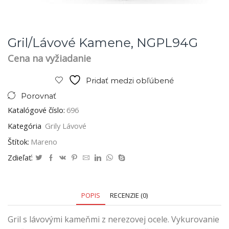
Gril/lávové Kamene, NGPL94G
Cena na vyžiadanie
Pridať medzi obľúbené
Porovnať
Katalógové číslo:
696
Kategória
Grily Lávové
Štítok:
Mareno
Zdieľať:
POPIS
RECENZIE (0)
Gril s lávovými kameňmi z nerezovej ocele. Vykurovanie