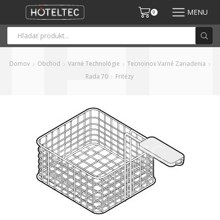
MENU
0
Domov
Obchod
Varné Technológie
Tecnoinox Varné Zariadenia
Rada 70
Fritézy