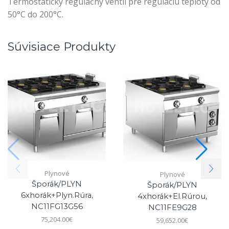
Termostatický regulačný ventil pre reguláciu teploty od
50°C do 200°C.
Súvisiace Produkty
Plynové
Plynové
Šporák/PLYN
Šporák/PLYN
6xhorák+plyn.rúra,
4xhorák+el.rúrou,
NC11FG13G56
NC11FE9G28
75,204.00
€
59,652.00
€