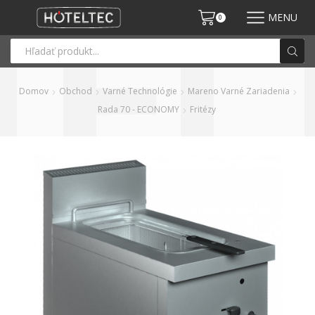
MENU
0
Domov
Obchod
Varné Technológie
Mareno Varné Zariadenia
Rada 70 - ECONOMY
Fritézy