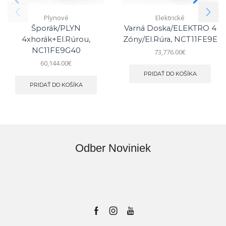
Plynové
Elektrické
Šporák/PLYN
Varná Doska/ELEKTRO 4
4xhorák+el.rúrou,
Zóny/el.rúra, NCT11FE9E
NC11FE9G40
73,776.00
€
60,144.00
€
PRIDAŤ DO KOŠÍKA
PRIDAŤ DO KOŠÍKA
Odber Noviniek