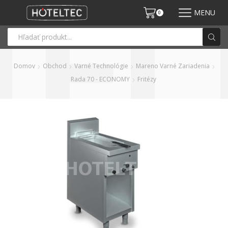
MENU
0
Domov
Obchod
Varné Technológie
Mareno Varné Zariadenia
Rada 70 - ECONOMY
Fritézy