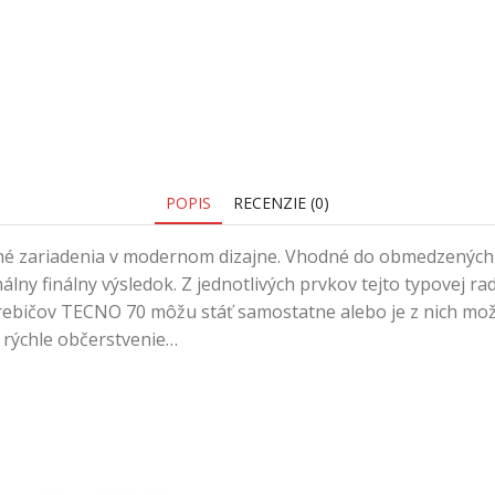
POPIS
RECENZIE (0)
né zariadenia v modernom dizajne. Vhodné do obmedzených 
álny finálny výsledok. Z jednotlivých prvkov tejto typovej r
trebičov TECNO 70 môžu stáť samostatne alebo je z nich mo
, rýchle občerstvenie…