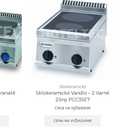
Sklokeramické
E
Hranaté
Sklokeramické Varidlo – 2 Varné
Pl
7
Zóny PCC35E7
Cena na vyžiadanie
E
CENA NA VYŽIADANIE