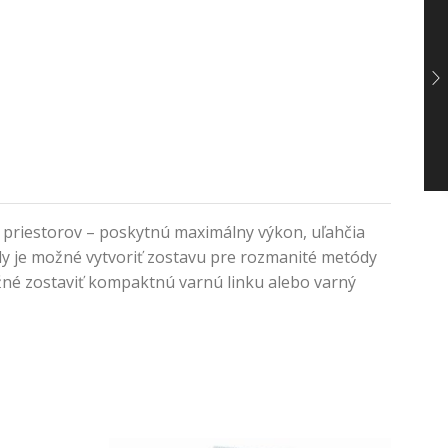
priestorov – poskytnú maximálny výkon, uľahčia
ady je možné vytvoriť zostavu pre rozmanité metódy
žné zostaviť kompaktnú varnú linku alebo varný