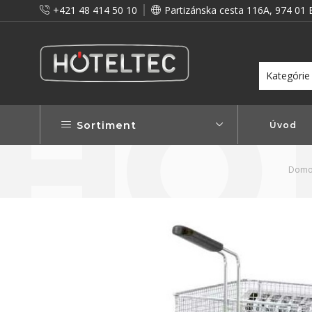
+421 48 414 50 10
Partizánska cesta 116A, 974 01 
itou a preto vám prinášame vernostné zľavy!
Viac...
Sortiment
Úvod
Domo