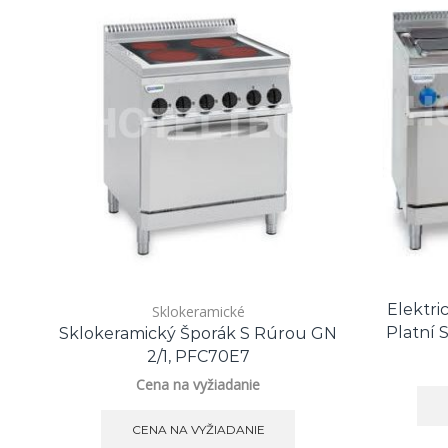
Elektri
Sklokeramické
Platní 
Sklokeramický Šporák S Rúrou GN
2/1, PFC70E7
Cena na vyžiadanie
CENA NA VYŽIADANIE