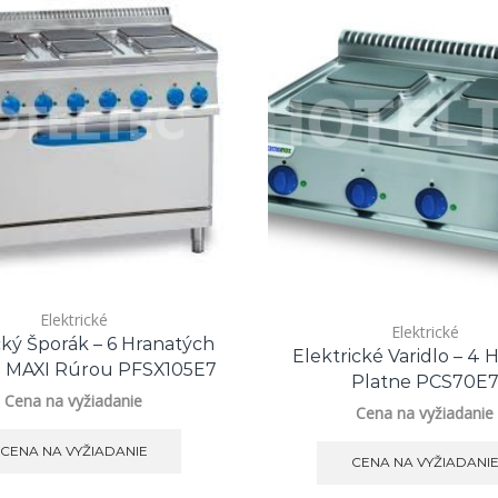
Elektrické
Elektrické
cký Šporák – 6 Hranatých
Elektrické Varidlo – 4 
S MAXI Rúrou PFSX105E7
Platne PCS70E
Cena na vyžiadanie
Cena na vyžiadanie
CENA NA VYŽIADANIE
CENA NA VYŽIADANI