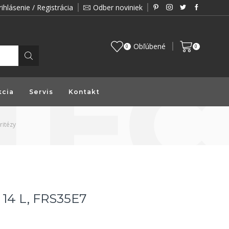
rihlásenie / Registrácia
Odber noviniek
Zákazník je pre nás prioritou a preto vám prin
Obľúbené
0
0
kcia
Servis
Kontakt
ritézy
á 14 L, FRS35E7