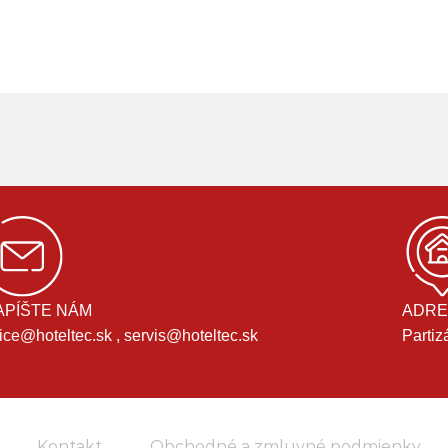
APÍŠTE NÁM
ADRE
fice@hoteltec.sk , servis@hoteltec.sk
Partiz
Kontakt
Obchodné a zmluvné podmienky