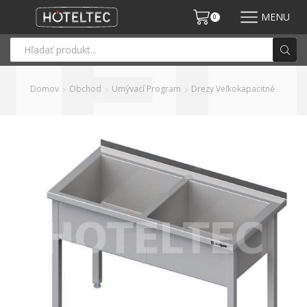
MENU
0
Domov
Obchod
Umývací Program
Drezy Veľkokapacitné