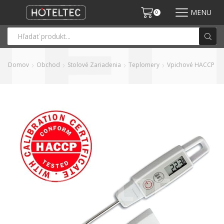
MENU
0
Domov
Obchod
Stolové Zariadenia
Teplomery
Vpichové HACCP