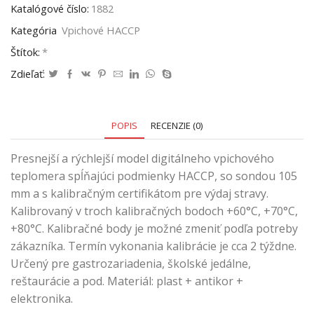
Katalógové číslo:
1882
Kategória
Vpichové HACCP
Štítok:
*
Zdieľať:
POPIS
RECENZIE (0)
Presnejší a rýchlejší model digitálneho vpichového
teplomera spĺňajúci podmienky HACCP, so sondou 105
mm a s kalibračným certifikátom pre výdaj stravy.
Kalibrovaný v troch kalibračných bodoch +60°C, +70°C,
+80°C. Kalibračné body je možné zmeniť podľa potreby
zákazníka. Termín vykonania kalibrácie je cca 2 týždne.
Určený pre gastrozariadenia, školské jedálne,
reštaurácie a pod. Materiál: plast + antikor +
elektronika.