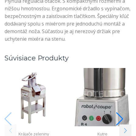
Plynulá regulácia otáčok. S kompaktnými rozmermi a
nižšou hmotnosťou. Ergonomické držadlo s vypínačom,
bezpečnostným a zaisťovacím tlačítkom. Špeciálny kľúč
dodávaný spolu s mixérom pre jednoduchú montáž a
demontáž noža. Súčasťou je aj nerezový držiak pre
uchytenie mixéra na stenu.
Súvisiace Produkty
Krájače zeleniny
Kutre