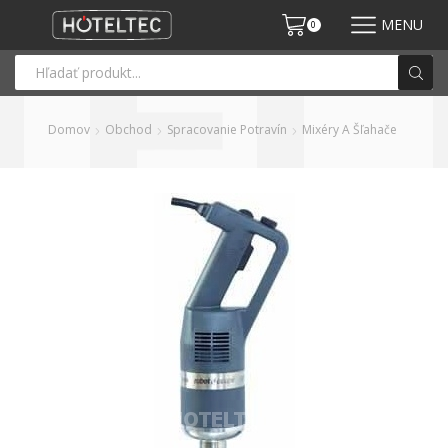
MENU
0
Domov
Obchod
Spracovanie Potravín
Mixéry A Šľahače