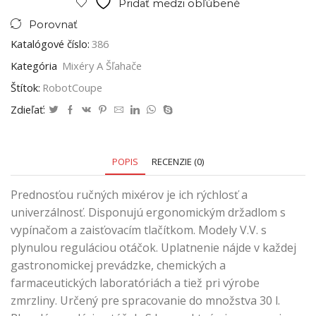
Pridať medzi obľúbené
Porovnať
Katalógové číslo:
386
Kategória
Mixéry A Šľahače
Štítok:
RobotCoupe
Zdieľať:
POPIS
RECENZIE (0)
Prednosťou ručných mixérov je ich rýchlosť a
univerzálnosť. Disponujú ergonomickým držadlom s
vypínačom a zaisťovacím tlačítkom. Modely V.V. s
plynulou reguláciou otáčok. Uplatnenie nájde v každej
gastronomickej prevádzke, chemických a
farmaceutických laboratóriách a tiež pri výrobe
zmrzliny. Určený pre spracovanie do množstva 30 l.