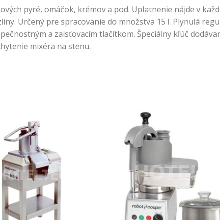
nových pyré, omáčok, krémov a pod. Uplatnenie nájde v každ
zliny. Určený pre spracovanie do množstva 15 l. Plynulá re
pečnostným a zaisťovacím tlačítkom. Špeciálny kľúč dodáv
chytenie mixéra na stenu.