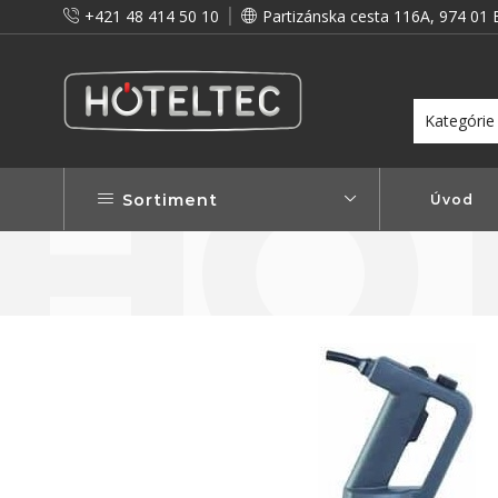
+421 48 414 50 10
Partizánska cesta 116A, 974 01 
itou a preto vám prinášame vernostné zľavy!
Viac...
Sortiment
Úvod