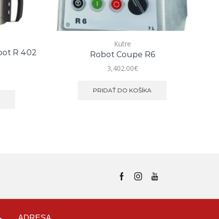
Kutre
ot R 402
CO
Robot Coupe R6
3,402.00
€
PRIDAŤ DO KOŠÍKA
E
ADRESA