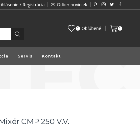
rihlásenie / Registrácia
Odber noviniek
Zákazník je pre nás prioritou a preto vám prin
Obľúbené
0
0
kcia
Servis
Kontakt
ixér CMP 250 V.V.