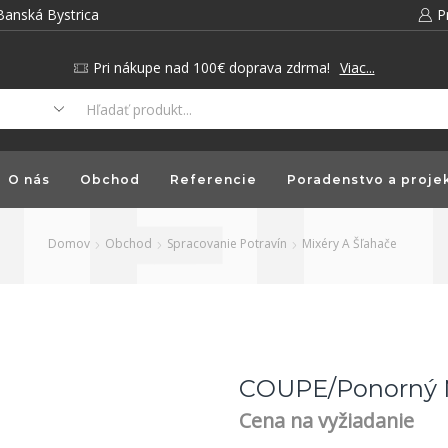
Banská Bystrica
P
Pri nákupe nad 100€ doprava zdrma!
Viac...
O nás
Obchod
Referencie
Poradenstvo a proje
Domov
Obchod
Spracovanie Potravín
Mixéry A Šľahače
COUPE/Ponorný M
Cena na vyžiadanie