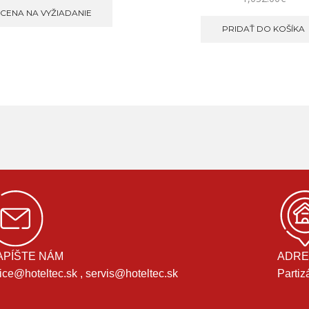
CENA NA VYŽIADANIE
PRIDAŤ DO KOŠÍKA
APÍŠTE NÁM
ADRE
fice@hoteltec.sk , servis@hoteltec.sk
Partiz