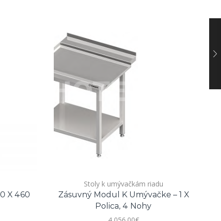
Stoly k umývačkám riadu
0 X 460
Zásuvný Modul K Umývačke – 1 X
Z
Polica, 4 Nohy
4,056.00
€