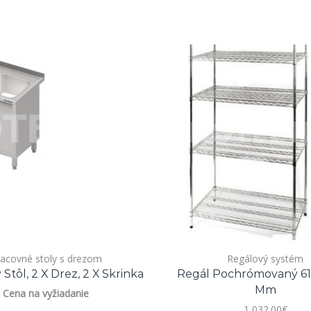
acovné stoly s drezom
Regálový systém
Stôl, 2 X Drez, 2 X Skrinka
Regál Pochrómovaný 61
Mm
Cena na vyžiadanie
1,032.00
€