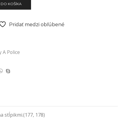
 DO KOŠÍKA
Pridať medzi obľúbené
 A Police
 stĺpikmi.(177, 178)