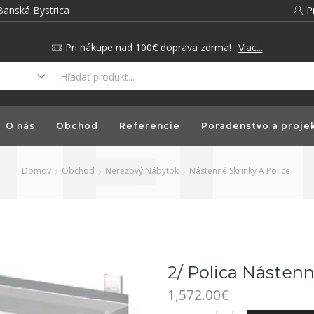
Banská Bystrica
P
Pri nákupe nad 100€ doprava zdrma!
Viac...
O nás
Obchod
Referencie
Poradenstvo a proje
Domov
Obchod
Nerezový Nábytok
Nástenné Skrinky A Police
2/ Polica Násten
1,572.00
€