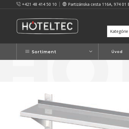
+421 48 414 50 10
Partizánska cesta 116A, 974 01 
itou a preto vám prinášame vernostné zľavy!
Viac...
Sortiment
Úvod