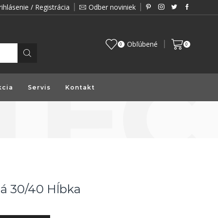
rihlásenie / Registrácia
Odber noviniek
Zákazník je pre nás prioritou a preto vám prin
Obľúbené
0
0
kcia
Servis
Kontakt
ná 30/40 Hĺbka