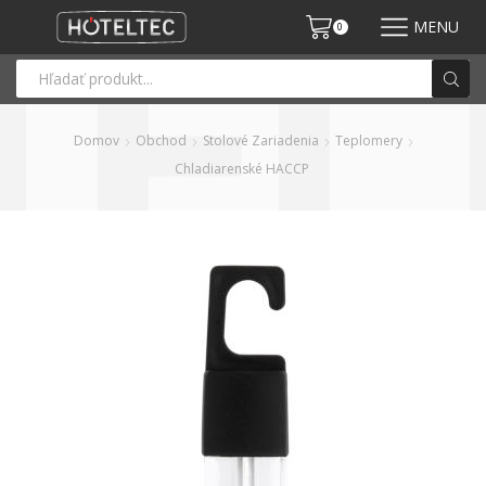
MENU
0
Domov
Obchod
Stolové Zariadenia
Teplomery
Chladiarenské HACCP