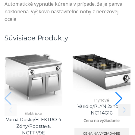
Automatické vypnutie kúrenia v prípade, že je panva
naklonená. Výškovo nastaviteľné nohy z nerezovej
ocele
Súvisiace Produkty
Plynové
Varidlo/PLYN 2xhorák,
NC114G16
Elektrické
Varná Doska/ELEKTRO 4
Cena na vyžiadanie
Zóny/podstava,
NCT11V9E
CENA NA VYŽIADANIE