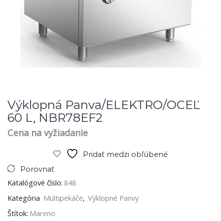
Výklopná Panva/ELEKTRO/OCEĽ
60 L, NBR78EF2
Cena na vyžiadanie
Pridať medzi obľúbené
Porovnať
Katalógové číslo:
848
Kategória
Multipekáče
,
Výklopné Panvy
Štítok:
Mareno