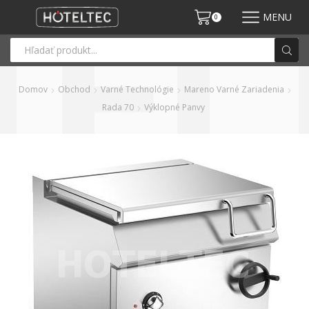
MENU
0
Domov
Obchod
Varné Technológie
Mareno Varné Zariadenia
Rada 70
Výklopné Panvy