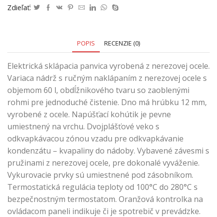
Zdieľať:
POPIS
RECENZIE (0)
Elektrická sklápacia panvica vyrobená z nerezovej ocele.
Variaca nádrž s ručným naklápaním z nerezovej ocele s
objemom 60 l, obdĺžnikového tvaru so zaoblenými
rohmi pre jednoduché čistenie. Dno má hrúbku 12 mm,
vyrobené z ocele. Napúšťací kohútik je pevne
umiestnený na vrchu. Dvojplášťové veko s
odkvapkávacou zónou vzadu pre odkvapkávanie
kondenzátu – kvapaliny do nádoby. Vybavené závesmi s
pružinami z nerezovej ocele, pre dokonalé vyváženie.
Vykurovacie prvky sú umiestnené pod zásobníkom.
Termostatická regulácia teploty od 100°C do 280°C s
bezpečnostným termostatom. Oranžová kontrolka na
ovládacom paneli indikuje či je spotrebič v prevádzke.