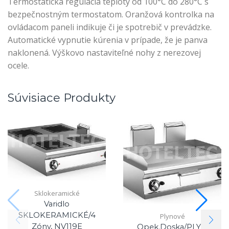
Termostatická regulácia teploty od 100°C do 280°C s
bezpečnostným termostatom. Oranžová kontrolka na
ovládacom paneli indikuje či je spotrebič v prevádzke.
Automatické vypnutie kúrenia v prípade, že je panva
naklonená. Výškovo nastaviteľné nohy z nerezovej
ocele.
Súvisiace Produkty
Sklokeramické
Varidlo
SKLOKERAMICKÉ/4
Plynové
Zóny, NV119E
Opek.doska/PLYN