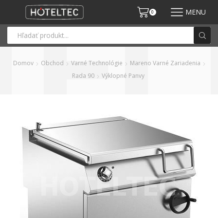
MENU
0
Domov
Obchod
Varné Technológie
Mareno Varné Zariadenia
Rada 90
Výklopné Panvy