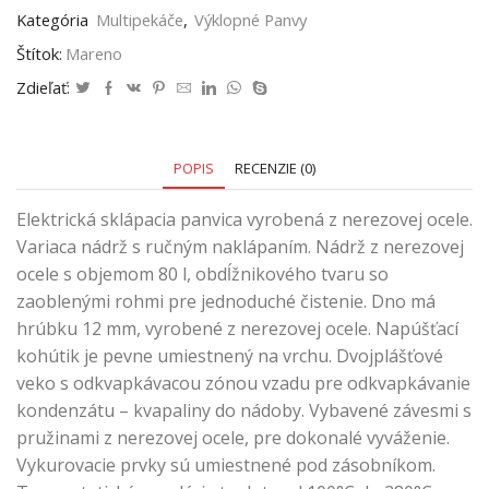
Kategória
Multipekáče
,
Výklopné Panvy
Štítok:
Mareno
Zdieľať:
POPIS
RECENZIE (0)
Elektrická sklápacia panvica vyrobená z nerezovej ocele.
Variaca nádrž s ručným naklápaním. Nádrž z nerezovej
ocele s objemom 80 l, obdĺžnikového tvaru so
zaoblenými rohmi pre jednoduché čistenie. Dno má
hrúbku 12 mm, vyrobené z nerezovej ocele. Napúšťací
kohútik je pevne umiestnený na vrchu. Dvojplášťové
veko s odkvapkávacou zónou vzadu pre odkvapkávanie
kondenzátu – kvapaliny do nádoby. Vybavené závesmi s
pružinami z nerezovej ocele, pre dokonalé vyváženie.
Vykurovacie prvky sú umiestnené pod zásobníkom.