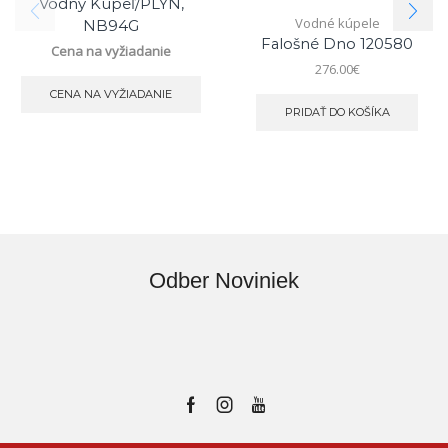
Vodný Kúpeľ/PLYN,
Vodné kúpele
NB94G
Falošné Dno 120580
Cena na vyžiadanie
276.00
€
CENA NA VYŽIADANIE
PRIDAŤ DO KOŠÍKA
Odber Noviniek