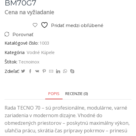
BM70G7
Cena na vyžiadanie
Pridať medzi obľúbené
Porovnať
Katalógové číslo:
1003
Kategória
Vodné Kúpele
Štítok:
Tecnoinox
Zdieľať:
POPIS
RECENZIE (0)
Rada TECNO 70 – sú profesionálne, modulárne, varné
zariadenia v modernom dizajne. Vhodné do
obmedzených priestorov – poskytnú maximálny výkon,
uľahčia prácu, skrátia čas prípravy pokrmov – prinesú