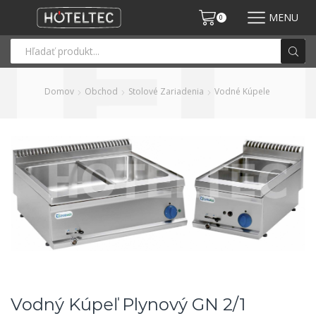
MENU
0
Domov
Obchod
Stolové Zariadenia
Vodné Kúpele
Vodný Kúpeľ Plynový GN 2/1