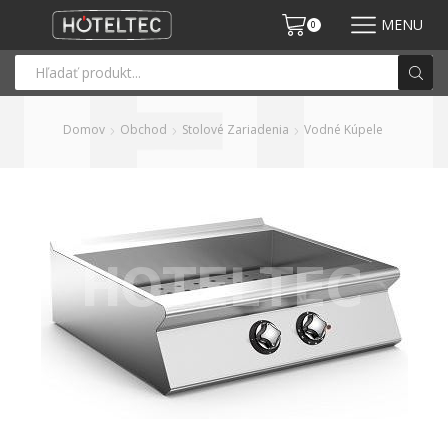
MENU
0
Domov
Obchod
Stolové Zariadenia
Vodné Kúpele