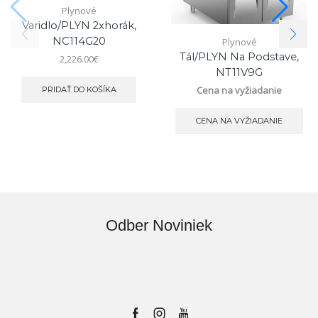
Plynové
Varidlo/PLYN 2xhorák,
NC114G20
Plynové
Tál/PLYN Na Podstave,
2,226.00
€
NT11V9G
Cena na vyžiadanie
PRIDAŤ DO KOŠÍKA
CENA NA VYŽIADANIE
Odber Noviniek