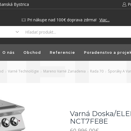
Banská Bystrica
P
Pri nákupe nad 100€ doprava zdrma!
Viac...
O nás
Obchod
Referencie
Poradenstvo a proje
od
Varné Technológie
Mareno Varné Zariadenia
Rada 70
Šporáky A Var
Varná Doska/ELE
NCT7FE8E
60,996.00
€