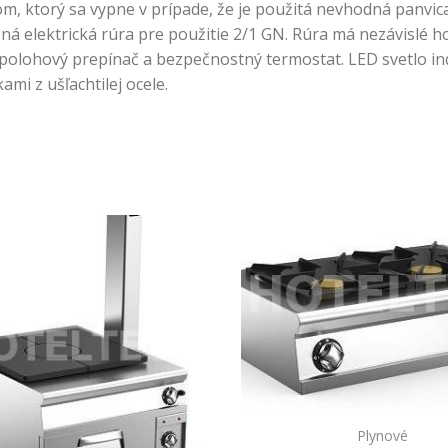
ktorý sa vypne v prípade, že je použitá nevhodná panvica 
šná elektrická rúra pre použitie 2/1 GN. Rúra má nezávislé 
– polohový prepínač a bezpečnostný termostat. LED svetlo i
mi z ušľachtilej ocele.
Plynové