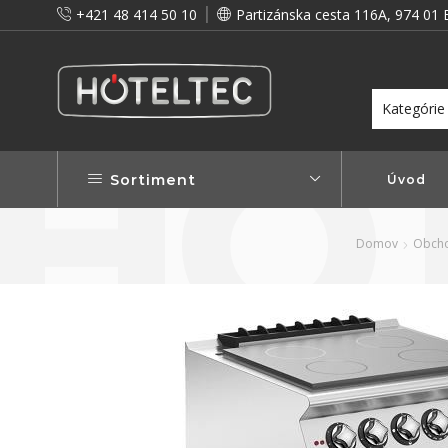
+421 48 414 50 10
Partizánska cesta 116A, 974 01 
itou a preto vám prinášame vernostné zľavy!
Viac...
Sortiment
Úvod
Domov
Obch