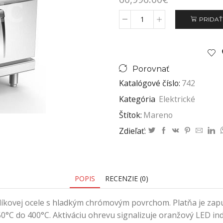
PRIDAŤ
Porovnať
Katalógové číslo:
742
Kategória
Elektrické
Štítok:
Mareno
Zdieľať:
POPIS
RECENZIE (0)
hlíkovej ocele s hladkým chrómovým povrchom. Platňa je zapu
50°C do 400°C. Aktiváciu ohrevu signalizuje oranžový LED in