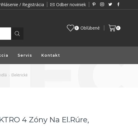
rihlásenie / Registrácia
Odber noviniek
Zákazník je pre nás prioritou a preto vám prin
Obľúbené
0
0
kcia
Servis
Kontakt
idlá
Elektrické
KTRO 4 Zóny Na El.rúre,