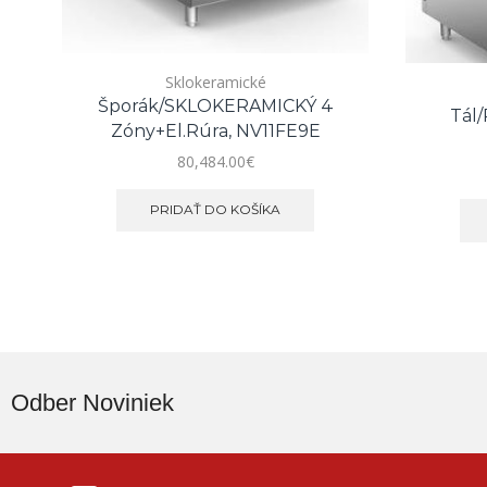
Sklokeramické
Šporák/SKLOKERAMICKÝ 4
Tál/
Zóny+el.rúra, NV11FE9E
80,484.00
€
PRIDAŤ DO KOŠÍKA
Odber Noviniek