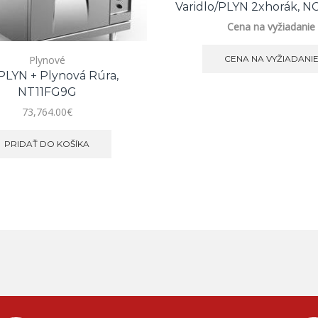
Varidlo/PLYN 2xhorák, N
Cena na vyžiadanie
CENA NA VYŽIADANI
Plynové
PLYN + Plynová Rúra,
NT11FG9G
73,764.00
€
PRIDAŤ DO KOŠÍKA