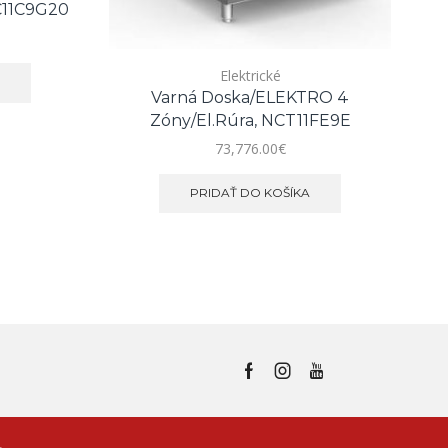
C11C9G20
Elektrické
E
Varná Doska/ELEKTRO 4
6x
Zóny/el.rúra, NCT11FE9E
73,776.00
€
PRIDAŤ DO KOŠÍKA