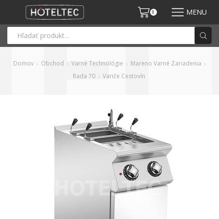
MENU
0
Domov
Obchod
Varné Technológie
Mareno Varné Zariadenia
Rada 70
Variče Cestovín