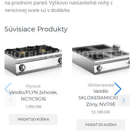
na prednom paneli. Výškovo nastaviteľné nohy z
nerezovej ocele sú v dodávke.
Súvisiace Produkty
Sklokeramické
Plynové
Varidlo
Varidlo/PLYN 2xhorák,
SKLOKERAMICKÉ/4
NC11C9G16
Zóny, NV119E
1,980.00
€
55,188.00
€
PRIDAŤ DO KOŠÍKA
PRIDAŤ DO KOŠÍKA