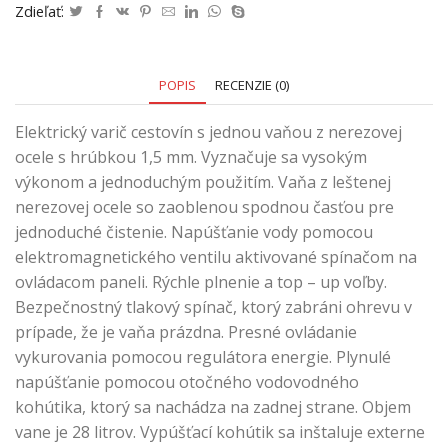
Zdieľať:
POPIS
RECENZIE (0)
Elektrický varič cestovín s jednou vaňou z nerezovej
ocele s hrúbkou 1,5 mm. Vyznačuje sa vysokým
výkonom a jednoduchým použitím. Vaňa z leštenej
nerezovej ocele so zaoblenou spodnou časťou pre
jednoduché čistenie. Napúšťanie vody pomocou
elektromagnetického ventilu aktivované spínačom na
ovládacom paneli. Rýchle plnenie a top – up voľby.
Bezpečnostný tlakový spínač, ktorý zabráni ohrevu v
prípade, že je vaňa prázdna. Presné ovládanie
vykurovania pomocou regulátora energie. Plynulé
napúšťanie pomocou otočného vodovodného
kohútika, ktorý sa nachádza na zadnej strane. Objem
vane je 28 litrov. Vypúšťací kohútik sa inštaluje externe