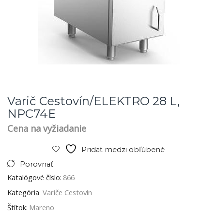
Varič Cestovín/ELEKTRO 28 L,
NPC74E
Cena na vyžiadanie
Pridať medzi obľúbené
Porovnať
Katalógové číslo:
866
Kategória
Variče Cestovín
Štítok:
Mareno