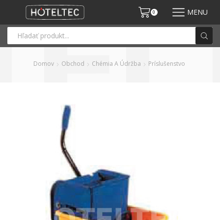
MENU
0
Domov
Obchod
Chémia A Údržba
Príslušenstvo