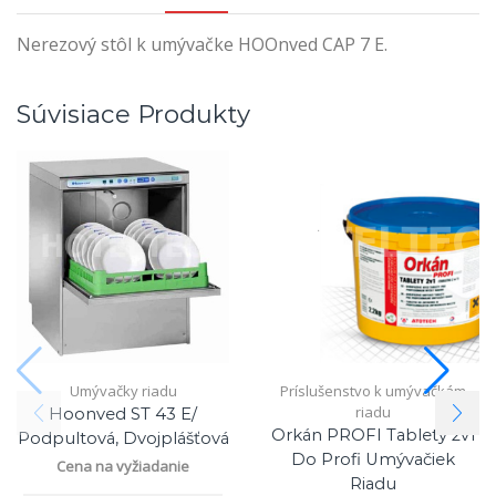
Nerezový stôl k umývačke HOOnved CAP 7 E.
Súvisiace Produkty
Umývačky riadu
Príslušenstvo k umývačkám
riadu
Hoonved ST 43 E/
Orkán PROFI Tablety 2v1
Podpultová, Dvojplášťová
Do Profi Umývačiek
Cena na vyžiadanie
Riadu