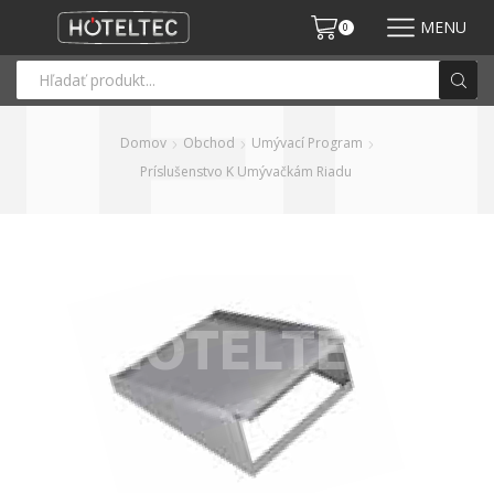
MENU
0
Domov
Obchod
Umývací Program
Príslušenstvo K Umývačkám Riadu