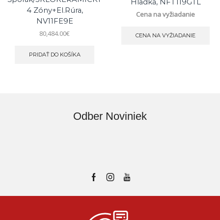
Hladká, NFT119GTL
4 Zóny+el.rúra,
Cena na vyžiadanie
NV11FE9E
80,484.00
€
CENA NA VYŽIADANIE
PRIDAŤ DO KOŠÍKA
Odber Noviniek