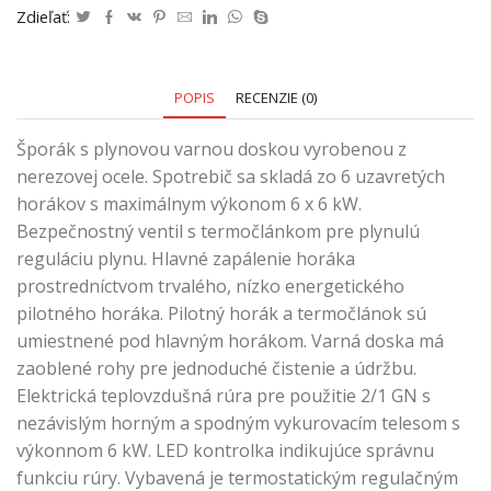
Zdieľať:
POPIS
RECENZIE (0)
Šporák s plynovou varnou doskou vyrobenou z
nerezovej ocele. Spotrebič sa skladá zo 6 uzavretých
horákov s maximálnym výkonom 6 x 6 kW.
Bezpečnostný ventil s termočlánkom pre plynulú
reguláciu plynu. Hlavné zapálenie horáka
prostredníctvom trvalého, nízko energetického
pilotného horáka. Pilotný horák a termočlánok sú
umiestnené pod hlavným horákom. Varná doska má
zaoblené rohy pre jednoduché čistenie a údržbu.
Elektrická teplovzdušná rúra pre použitie 2/1 GN s
nezávislým horným a spodným vykurovacím telesom s
výkonnom 6 kW. LED kontrolka indikujúce správnu
funkciu rúry. Vybavená je termostatickým regulačným