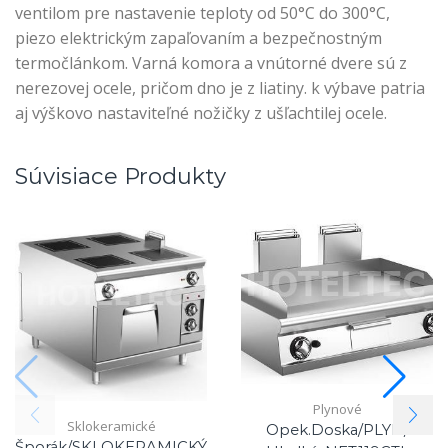
ventilom pre nastavenie teploty od 50°C do 300°C,
piezo elektrickým zapaľovaním a bezpečnostným
termočlánkom. Varná komora a vnútorné dvere sú z
nerezovej ocele, pričom dno je z liatiny. k výbave patria
aj výškovo nastaviteľné nožičky z ušľachtilej ocele.
Súvisiace Produkty
Plynové
Sklokeramické
Opek.doska/PLYN/
Šporák/SKLOKERAMICKÝ