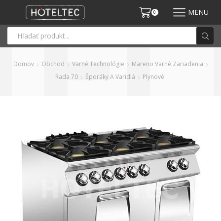
MENU
0
Domov
Obchod
Varné Technológie
Mareno Varné Zariadenia
Rada 70
Šporáky A Varidlá
Plynové