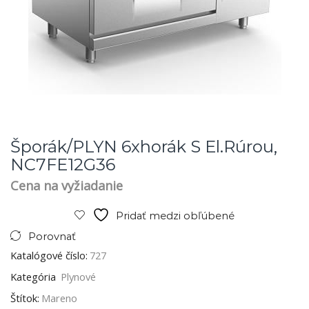
Šporák/PLYN 6xhorák S El.rúrou,
NC7FE12G36
Cena na vyžiadanie
Pridať medzi obľúbené
Porovnať
Katalógové číslo:
727
Kategória
Plynové
Štítok:
Mareno