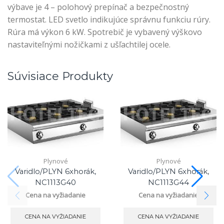
výbave je 4 – polohový prepínač a bezpečnostný
termostat. LED svetlo indikujúce správnu funkciu rúry.
Rúra má výkon 6 kW. Spotrebič je vybavený výškovo
nastaviteľnými nožičkami z ušľachtilej ocele.
Súvisiace Produkty
Plynové
Plynové
Varidlo/PLYN 6xhorák,
Varidlo/PLYN 6xhorák,
NC1113G40
NC1113G44
Cena na vyžiadanie
Cena na vyžiadanie
CENA NA VYŽIADANIE
CENA NA VYŽIADANIE