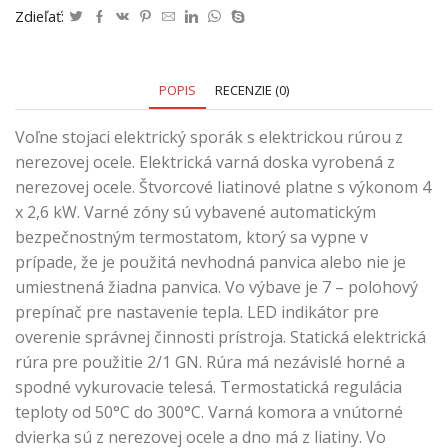
Zdieľať:
POPIS
RECENZIE (0)
Voľne stojaci elektrický sporák s elektrickou rúrou z
nerezovej ocele. Elektrická varná doska vyrobená z
nerezovej ocele. Štvorcové liatinové platne s výkonom 4
x 2,6 kW. Varné zóny sú vybavené automatickým
bezpečnostným termostatom, ktorý sa vypne v
prípade, že je použitá nevhodná panvica alebo nie je
umiestnená žiadna panvica. Vo výbave je 7 – polohový
prepínač pre nastavenie tepla. LED indikátor pre
overenie správnej činnosti prístroja. Statická elektrická
rúra pre použitie 2/1 GN. Rúra má nezávislé horné a
spodné vykurovacie telesá. Termostatická regulácia
teploty od 50°C do 300°C. Varná komora a vnútorné
dvierka sú z nerezovej ocele a dno má z liatiny. Vo