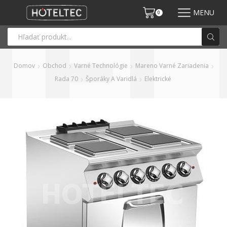
MENU
0
Domov
Obchod
Varné Technológie
Mareno Varné Zariadenia
Rada 70
Šporáky A Varidlá
Elektrické