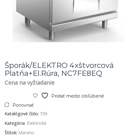
Šporák/ELEKTRO 4xštvorcová
Platňa+el.rúra, NC7FE8EQ
Cena na vyžiadanie
Pridať medzi obľúbené
Porovnať
Katalógové číslo:
739
Kategória
Elektrické
Štítok:
Mareno