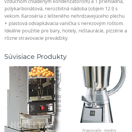
vzduchom chladeným kondenzátorom) a 1 priehľadná,
polykarbonátová, nerozbitná nádoba (objem 12 l) s
vekom. Karoséria z lešteného nehrdzavejúceho plechu
+ plastová odvapkávacia vanička s nerezovým roštom.
Ideálne použitie pre bary, hotely, reštaurácie, pizzérie a
rôzne stravovacie prevádzky.
Súvisiace Produkty
Frapovače - mixéry