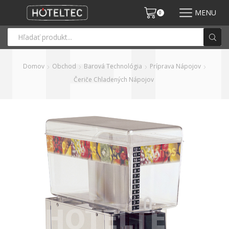
MENU
0
Domov
Obchod
Barová Technológia
Príprava Nápojov
Čeriče Chladených Nápojov