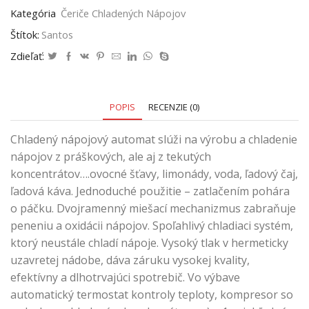
Kategória
Čeriče Chladených Nápojov
Štítok:
Santos
Zdieľať:
POPIS
RECENZIE (0)
Chladený nápojový automat slúži na výrobu a chladenie
nápojov z práškových, ale aj z tekutých
koncentrátov….ovocné šťavy, limonády, voda, ľadový čaj,
ľadová káva. Jednoduché použitie – zatlačením pohára
o páčku. Dvojramenný miešací mechanizmus zabraňuje
peneniu a oxidácii nápojov. Spoľahlivý chladiaci systém,
ktorý neustále chladí nápoje. Vysoký tlak v hermeticky
uzavretej nádobe, dáva záruku vysokej kvality,
efektívny a dlhotrvajúci spotrebič. Vo výbave
automatický termostat kontroly teploty, kompresor so