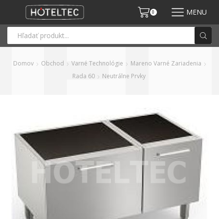
MENU
0
Domov
Obchod
Varné Technológie
Mareno Varné Zariadenia
Rada 60
Neutrálne Prvky