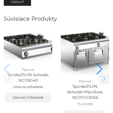
Súvisiace Produkty
Plynové
Varidlo/PLYN 4xhorák,
NC119G40
Plynové
Šporák/PLYN
Cena na vyžiadanie
6xhorák+plyn.rúra,
NC11FG13G56
CENA NA VYŽIADANIE
75,204.00
€