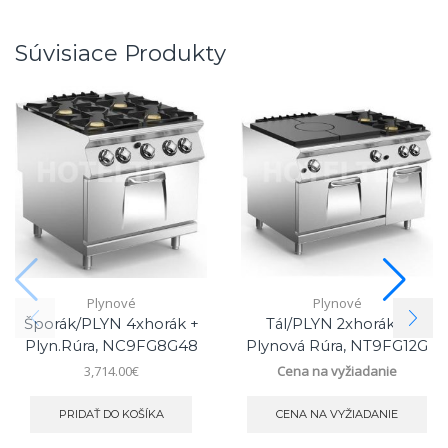
Súvisiace Produkty
Plynové
Plynové
Šporák/PLYN 4xhorák +
Tál/PLYN 2xhorák +
Plyn.rúra, NC9FG8G48
Plynová Rúra, NT9FG12G
3,714.00
€
Cena na vyžiadanie
PRIDAŤ DO KOŠÍKA
CENA NA VYŽIADANIE