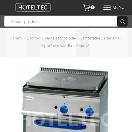
MENU
0
Domov
Obchod
Varné Technológie
Samostatné Zariadenia
Šporáky A Varidlá
Plynové