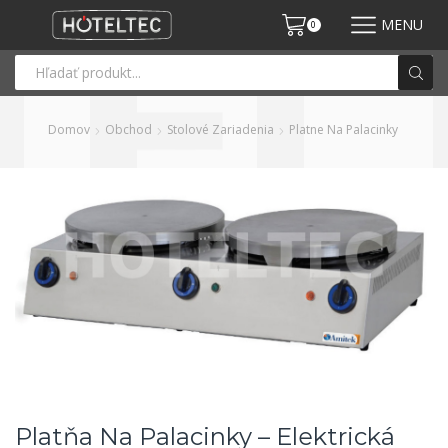
MENU
0
Domov
Obchod
Stolové Zariadenia
Platne Na Palacinky
Platňa Na Palacinky – Elektrická