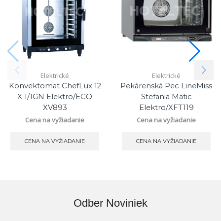
Elektrické
Elektrické
Konvektomat ChefLux 12
Pekárenská Pec LineMiss
X 1/1GN Elektro/ECO
Stefania Matic
XV893
Elektro/XFT119
Cena na vyžiadanie
Cena na vyžiadanie
CENA NA VYŽIADANIE
CENA NA VYŽIADANIE
Odber Noviniek