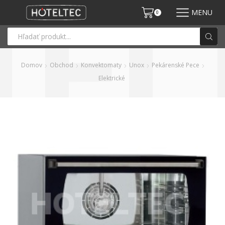
MENU
0
Domov
Obchod
Konvektomaty
Unox
Pekárenské Pece
Elektrické