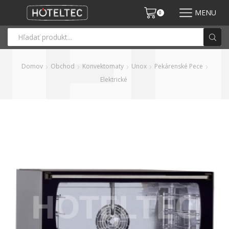
MENU
0
Domov
Obchod
Konvektomaty
Unox
Pekárenské Pece
Elektrické