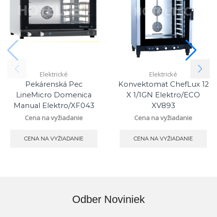
Elektrické
Elektrické
Pekárenská Pec
Konvektomat ChefLux 12
LineMicro Domenica
X 1/1GN Elektro/ECO
Manual Elektro/XF043
XV893
Cena na vyžiadanie
Cena na vyžiadanie
CENA NA VYŽIADANIE
CENA NA VYŽIADANIE
Odber Noviniek