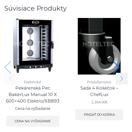
Súvisiace Produkty
Elektrické
Príslušenstvo
Pekárenská Pec
Sada 4 Koliečok –
BakerLux Manual 10 X
ChefLux
600×400 Elektro/XB893
2,364.00
€
Cena na vyžiadanie
PRIDAŤ DO KOŠÍKA
CENA NA VYŽIADANIE