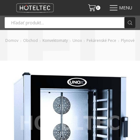
MENU
0
Domov
Obchod
Konvektomaty
Unox
Pekárenské Pece
Plynové