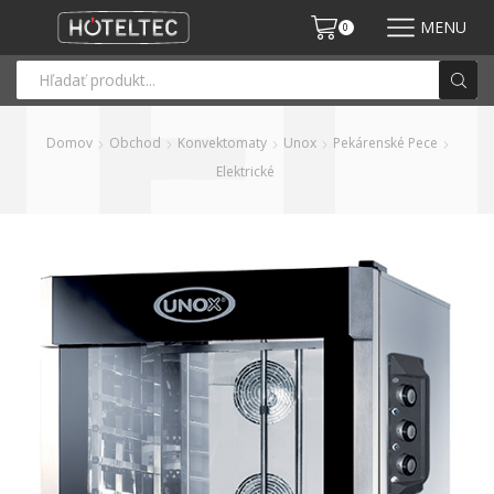
MENU
0
Domov
Obchod
Konvektomaty
Unox
Pekárenské Pece
Elektrické