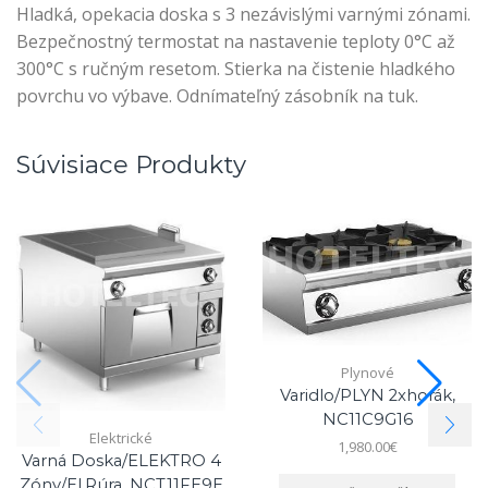
Hladká, opekacia doska s 3 nezávislými varnými zónami.
Bezpečnostný termostat na nastavenie teploty 0°C až
300°C s ručným resetom. Stierka na čistenie hladkého
povrchu vo výbave. Odnímateľný zásobník na tuk.
Súvisiace Produkty
Plynové
Varidlo/PLYN 2xhorák,
NC11C9G16
Elektrické
1,980.00
€
Varná Doska/ELEKTRO 4
Zóny/el.rúra, NCT11FE9E