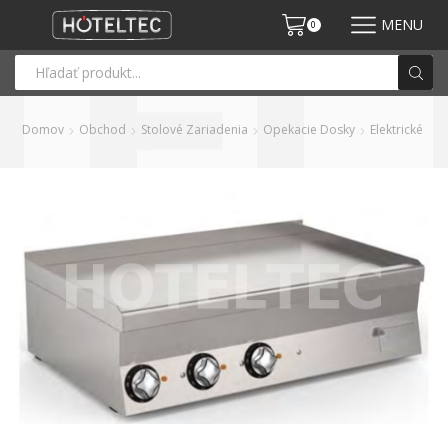
MENU
0
Domov
Obchod
Stolové Zariadenia
Opekacie Dosky
Elektrické