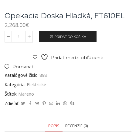
Opekacia Doska Hladká, FT610EL
2,268.00
€
PRIDAŤ DO KOŠÍKA
Pridať medzi obľúbené
Porovnať
Katalógové číslo:
898
Kategória
Elektrické
Štítok:
Mareno
Zdieľať:
POPIS
RECENZIE (0)