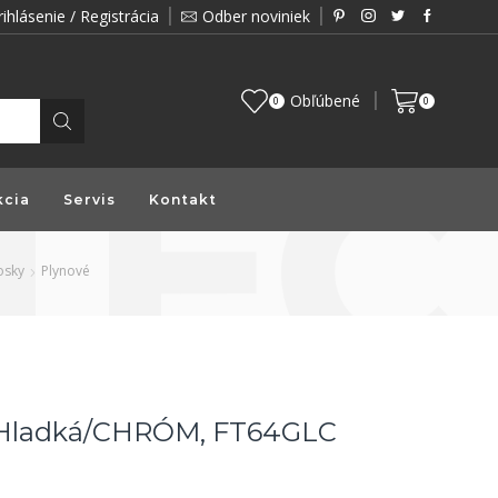
rihlásenie / Registrácia
Odber noviniek
Zákazník je pre nás prioritou a preto vám prin
Obľúbené
0
0
kcia
Servis
Kontakt
osky
Plynové
 Hladká/CHRÓM, FT64GLC