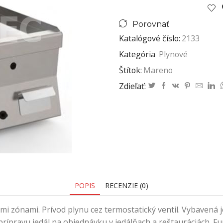
Porovnať
Katalógové číslo:
2133
Kategória
Plynové
Štítok:
Mareno
Zdieľať:
POPIS
RECENZIE (0)
mi zónami. Prívod plynu cez termostatický ventil. Vybavená
prípravu jedál na objednávku v jedálňach a reštauráciách. 