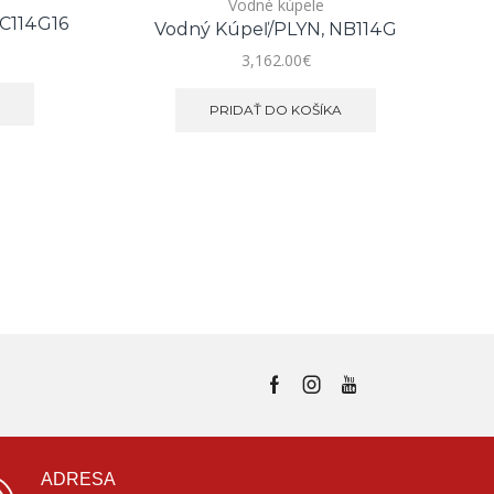
Vodné kúpele
NC114G16
Vodný Kúpeľ/PLYN, NB114G
3,162.00
€
E
PRIDAŤ DO KOŠÍKA
ADRESA