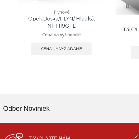
Plynové
Opek.doska/PLYN/ Hladká,
NFT119GTL
Tál/PL
Cena na vyžiadanie
CENA NA VYŽIADANIE
Odber Noviniek
ZAVOLAJTE NÁM