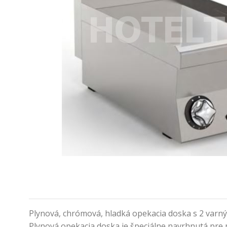
Plynová, chrómová, hladká opekacia doska s 2 varný
Plynová opekacia doska je špeciálne navrhnutá pre 