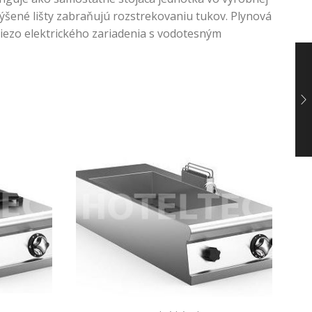
výšené lišty zabraňujú rozstrekovaniu tukov. Plynová
iezo elektrického zariadenia s vodotesným
V