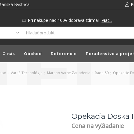
Banská Bystrica
P
Pri nákupe nad 100€ doprava zdrma!
Viac...
O nás
Obchod
Referencie
Poradenstvo a proje
hod
Varné Technológie
Mareno Varné Zariadenia
Rada 60
Opekacie D
Opekacia Doska
Cena na vyžiadanie