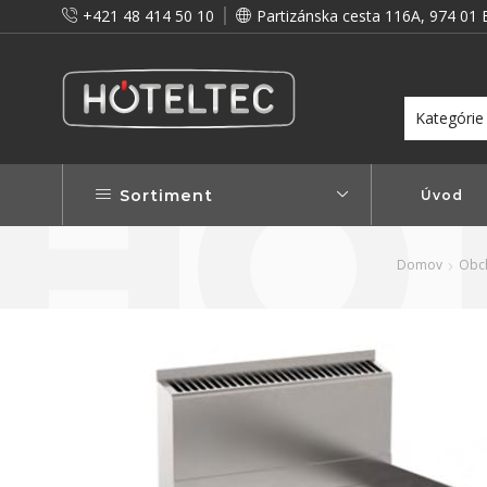
+421 48 414 50 10
Partizánska cesta 116A, 974 01 
itou a preto vám prinášame vernostné zľavy!
Viac...
Sortiment
Úvod
Domov
Obc