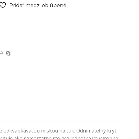
Pridať medzi obľúbené
 je odkvapkávacou miskou na tuk. Odnímateľný kryt.
Funguje ako samostatne stojaca jednotka vo výrobnej