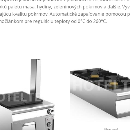
irokú paletu mäsa, hydiny, zeleninových pokrmov a ďalšie. Vy
kajúcu kvalitu pokrmov. Automatické zapaľovanie pomocou p
močlánkom pre reguláciu teploty od 0°C do 260°C.
Plynové