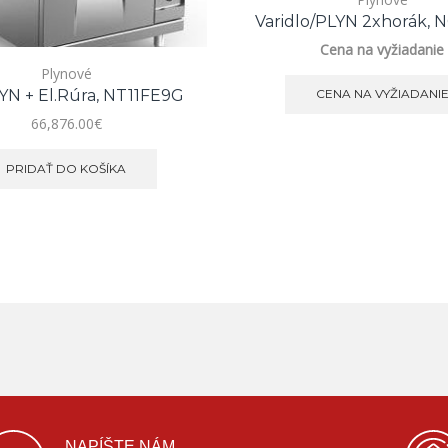
Varidlo/PLYN 2xhorák, 
Cena na vyžiadanie
Plynové
YN + El.rúra, NT11FE9G
CENA NA VYŽIADANI
66,876.00
€
PRIDAŤ DO KOŠÍKA
NAPÍŠTE NÁM