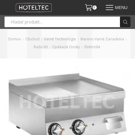
MENU
0
Domov
Obchod
Varné Technológie
Mareno Varné Zariadenia
Rada 60
Opekacie Dosky
Elektrické