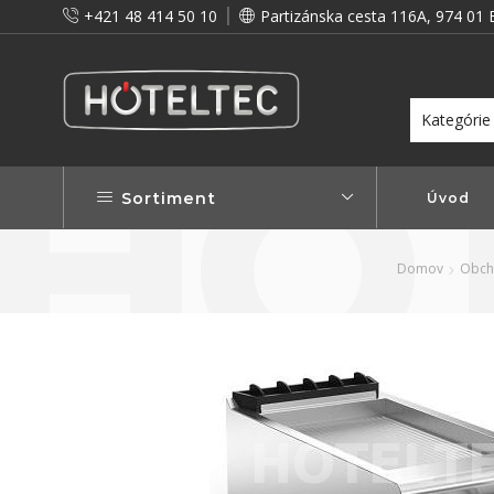
+421 48 414 50 10
Partizánska cesta 116A, 974 01 
itou a preto vám prinášame vernostné zľavy!
Viac...
Sortiment
Úvod
Domov
Obc