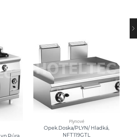
V
Plynové
Opek.doska/PLYN/ Hladká,
NFT119GTL
yn.rúra,