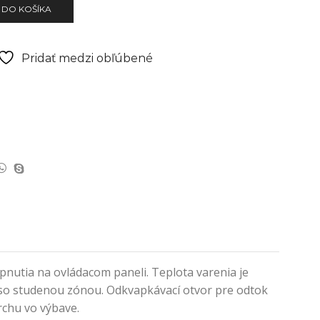
 DO KOŠÍKA
Pridať medzi obľúbené
nutia na ovládacom paneli. Teplota varenia je
 so studenou zónou. Odkvapkávací otvor pre odtok
rchu vo výbave.