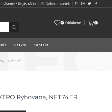
rihlásenie / Registrácia
Odber noviniek
Zákazník je pre nás prioritou a preto vám prin
Obľúbené
0
0
kcia
Servis
Kontakt
sky
Elektrické
KTRO Ryhovaná, NFT74ER