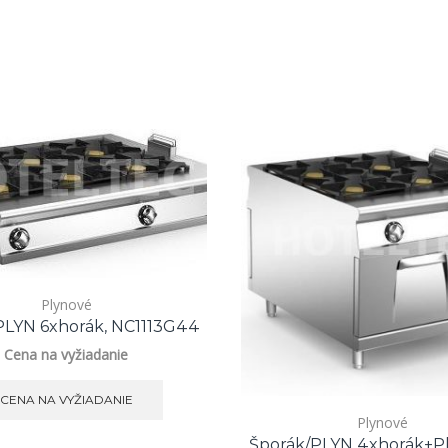
Plynové
/PLYN 6xhorák, NC1113G44
Cena na vyžiadanie
CENA NA VYŽIADANIE
Plynové
Šporák/PLYN 4xhorák+pl