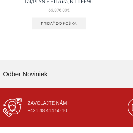
Tál/PLYN + El.rúra, NT11FE9G
66,876.00
€
PRIDAŤ DO KOŠÍKA
Odber Noviniek
ZAVOLAJTE NÁM
+421 48 414 50 10