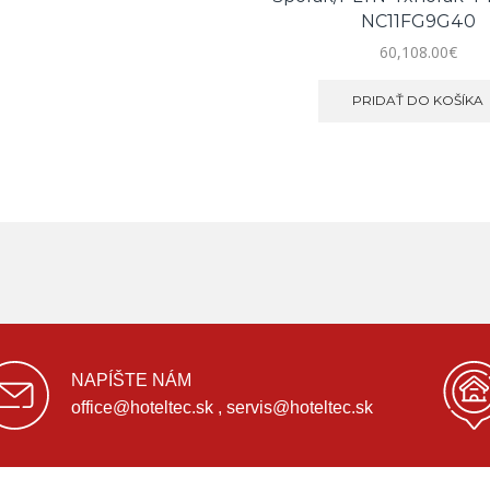
NC11FG9G40
60,108.00
€
PRIDAŤ DO KOŠÍKA
NAPÍŠTE NÁM
office@hoteltec.sk , servis@hoteltec.sk