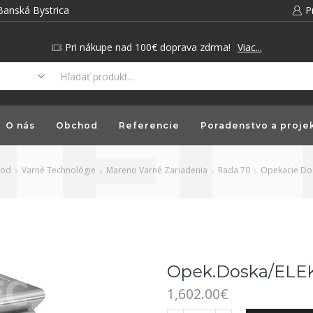
Banská Bystrica
P
Pri nákupe nad 100€ doprava zdrma!
Viac...
O nás
Obchod
Referencie
Poradenstvo a proje
hod
Varné Technológie
Mareno Varné Zariadenia
Rada 70
Opekacie Do
Opek.doska/ELE
1,602.00
€