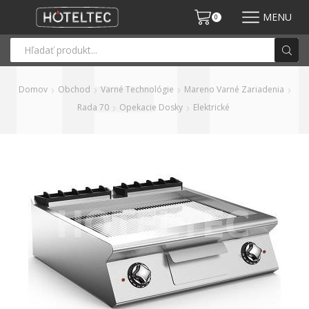
MENU
0
Domov
Obchod
Varné Technológie
Mareno Varné Zariadenia
Rada 70
Opekacie Dosky
Elektrické