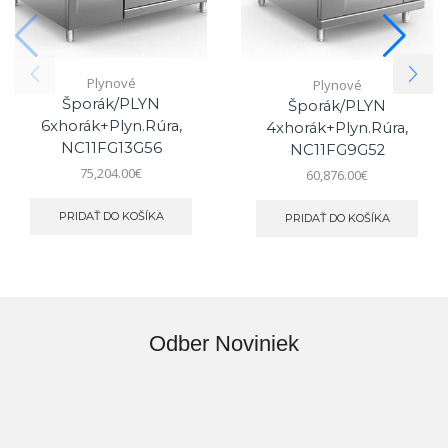
Plynové
Plynové
Šporák/PLYN
Šporák/PLYN
6xhorák+plyn.rúra,
4xhorák+plyn.rúra,
NC11FG13G56
NC11FG9G52
75,204.00
€
60,876.00
€
PRIDAŤ DO KOŠÍKA
PRIDAŤ DO KOŠÍKA
Odber Noviniek