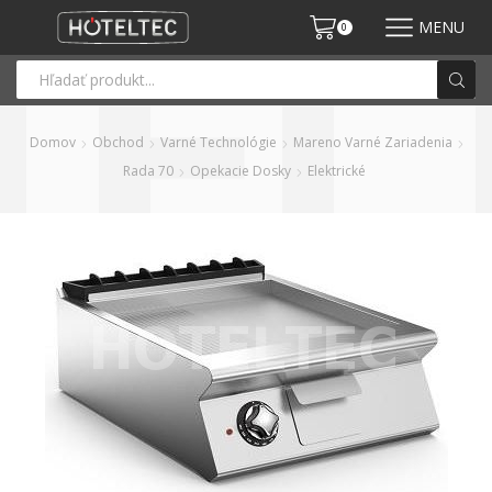
MENU
0
Domov
Obchod
Varné Technológie
Mareno Varné Zariadenia
Rada 70
Opekacie Dosky
Elektrické