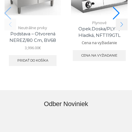
Plynové
Neutrálne prvky
Opek.doska/PLYN/
Podstava – Otvorená
Hladká, NFT119GTL
NEREZ/80 Cm, BV68
Cena na vyžiadanie
3,996.00
€
CENA NA VYŽIADANIE
PRIDAŤ DO KOŠÍKA
Odber Noviniek