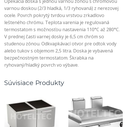
Opekacia doska s jednou varnou zónou s chrómovou
varnou doskou (2/3 hladká, 1/3 ryhovaná) z nerezovej
ocele. Povrch pokrytý tvrdou vrstvou zrkadlovo
lešteného chrómu. Teplota varenia je regulovaná
termostatom s možnosťou nastavenia 110°C až 280°C.
V prednej časti varnej dosky je 6,5 cm chróm so
studenou zónou. Odkvapkávací otvor pre odtok vody
alebo tukov s objemom 2,5 litra. Doska je vybavená
bezpečnostným termostatom. Škrabka na
ryhovaný/hladký povrch vo výbave.
Súvisiace Produkty