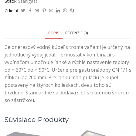
Štítok:
Stahlgast
Zdieľať:
POPIS
RECENZIE (0)
Celonerezový vodný kúpeľ s troma vaňami je určený na
jednoduchý výdaj jedál. Termostat v kombinácií s
vypínačom umožňuje ľahké a rýchle nastavenie teploty
od + 30°C do + 90°C. Určené pre gastronádoby GN 1/1 s
hĺbkou až 200 mm. Pre ľahkú manipuláciu je kúpeľ
postavený na štyroch kolieskach, dve z toho sú
brzdené. Štandardne sa dodáva s el. skrútenou šnúrou
so zástrčkou.
Súvisiace Produkty