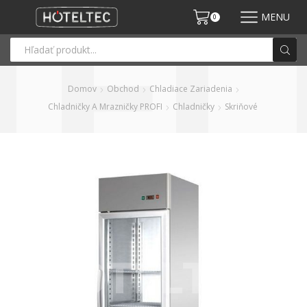
MENU
0
Domov
Obchod
Chladiace Zariadenia
Chladničky A Mrazničky PROFI
Chladničky
Skriňové