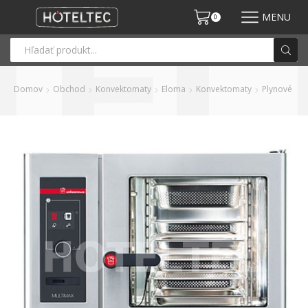
MENU
0
Domov
Obchod
Konvektomaty
Eloma
Konvektomaty
Plynové