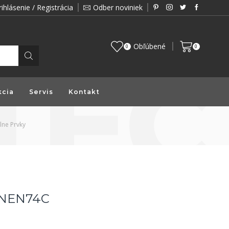
rihlásenie / Registrácia
Odber noviniek
Zákazník je pre nás prioritou a preto vám prin
Obľúbené
0
0
kcia
Servis
Kontakt
lne Prvky
, NEN74C