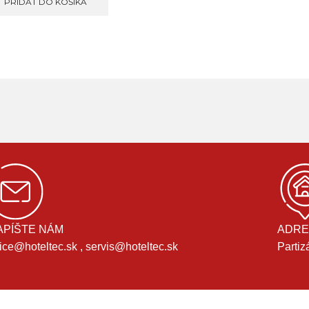
PRIDAŤ DO KOŠÍKA
APÍŠTE NÁM
ADRE
fice@hoteltec.sk , servis@hoteltec.sk
Partiz