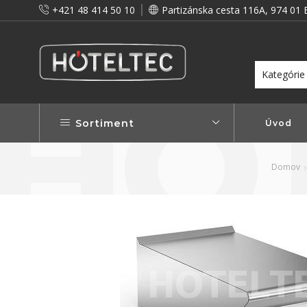
+421 48 414 50 10
Partizánska cesta 116A, 974 01 
itou a preto vám prinášame vernostné zľavy!
Viac...
Sortiment
Úvod
Domov