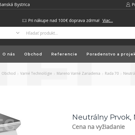
Banská Bystrica
P
Pri nákupe nad 100€ doprava zdrma!
Viac...
O nás
Obchod
Referencie
Poradenstvo a proje
Obchod
Varné Technológie
Mareno Varné Zariadenia
Rada 70
Neutrá
Neutrálny Prvok
Cena na vyžiadanie