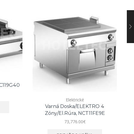
NC119G40
Elektrické
Varná Doska/ELEKTRO 4
T
E
Zóny/el.rúra, NCT11FE9E
73,776.00
€