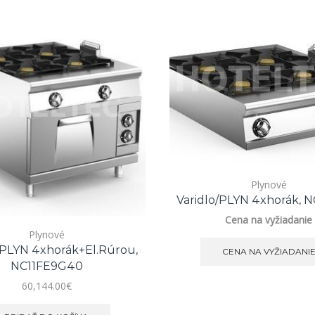
Plynové
Varidlo/PLYN 4xhorák, 
Cena na vyžiadanie
Plynové
PLYN 4xhorák+el.rúrou,
CENA NA VYŽIADANI
NC11FE9G40
60,144.00
€