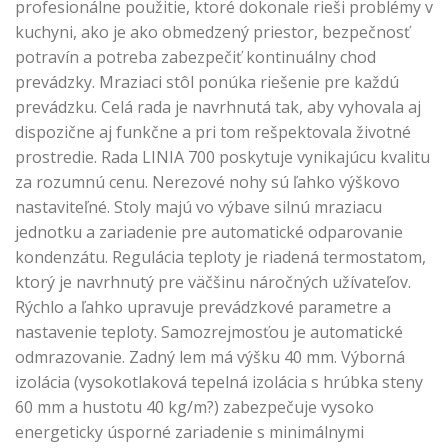
profesionálne použitie, ktoré dokonale rieši problémy v
kuchyni, ako je ako obmedzený priestor, bezpečnosť
potravín a potreba zabezpečiť kontinuálny chod
prevádzky. Mraziaci stôl ponúka riešenie pre každú
prevádzku. Celá rada je navrhnutá tak, aby vyhovala aj
dispozične aj funkčne a pri tom rešpektovala životné
prostredie. Rada LINIA 700 poskytuje vynikajúcu kvalitu
za rozumnú cenu. Nerezové nohy sú ľahko výškovo
nastaviteľné. Stoly majú vo výbave silnú mraziacu
jednotku a zariadenie pre automatické odparovanie
kondenzátu. Regulácia teploty je riadená termostatom,
ktorý je navrhnutý pre väčšinu náročných užívateľov.
Rýchlo a ľahko upravuje prevádzkové parametre a
nastavenie teploty. Samozrejmosťou je automatické
odmrazovanie. Zadný lem má výšku 40 mm. Výborná
izolácia (vysokotlaková tepelná izolácia s hrúbka steny
60 mm a hustotu 40 kg/m?) zabezpečuje vysoko
energeticky úsporné zariadenie s minimálnymi