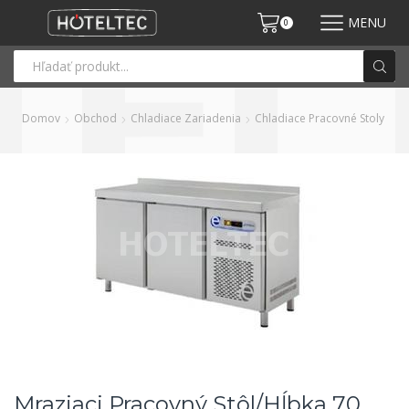
MENU
0
Domov
Obchod
Chladiace Zariadenia
Chladiace Pracovné Stoly
Mraziaci Pracovný Stôl/hĺbka 70