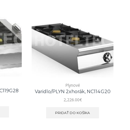
Plynové
NC119G28
Varidlo/PLYN 2xhorák, NC114G20
2,226.00
€
T
E
PRIDAŤ DO KOŠÍKA