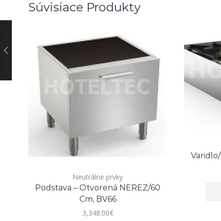
Súvisiace Produkty
Varidlo
Neutrálne prvky
Podstava – Otvorená NEREZ/60
Cm, BV66
3,348.00
€