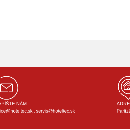
APÍŠTE NÁM
ADRE
fice@hoteltec.sk , servis@hoteltec.sk
Partiz