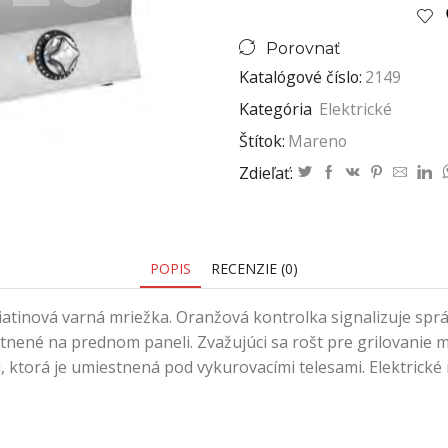
Porovnať
Katalógové číslo:
2149
Kategória
Elektrické
Štítok:
Mareno
Zdieľať:
POPIS
RECENZIE (0)
á liatinová varná mriežka. Oranžová kontrolka signalizuje s
stnené na prednom paneli. Zvažujúci sa rošt pre grilovan
 ktorá je umiestnená pod vykurovacími telesami. Elektrické