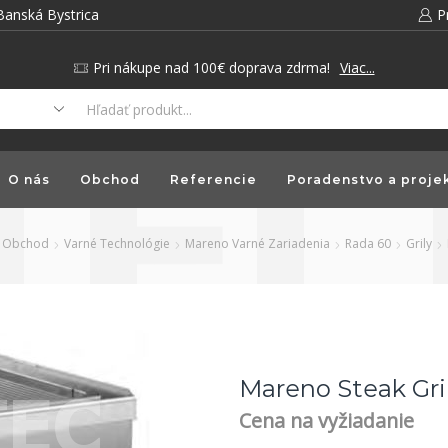
Banská Bystrica
P
Pri nákupe nad 100€ doprava zdrma!
Viac...
O nás
Obchod
Referencie
Poradenstvo a proje
Obchod
Varné Technológie
Mareno Varné Zariadenia
Rada 60
Grily
Mareno Steak Gri
Cena na vyžiadanie