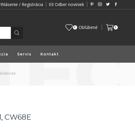
rihlásenie / Registrácia
Odber noviniek
Zákazník je pre nás prioritou a preto vám prin
Obľúbené
0
0
kcia
Servis
Kontakt
Elektrické
l, CW68E