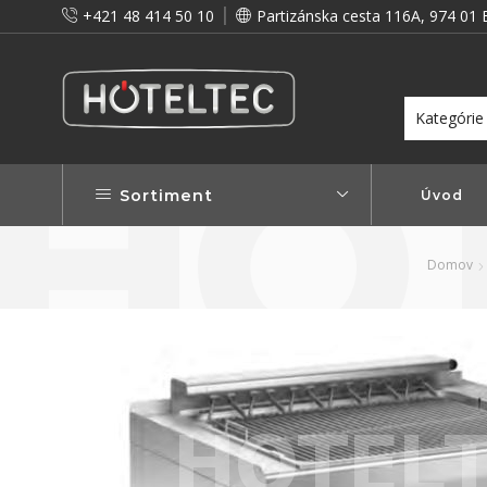
+421 48 414 50 10
Partizánska cesta 116A, 974 01 
itou a preto vám prinášame vernostné zľavy!
Viac...
Sortiment
Úvod
Domov