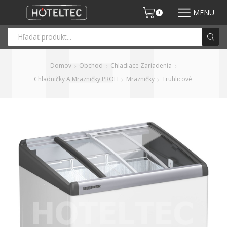
MENU
0
Domov
Obchod
Chladiace Zariadenia
Chladničky A Mrazničky PROFI
Mrazničky
Truhlicové