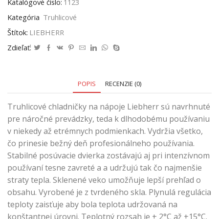
Katalógové číslo:
1123
Kategória
Truhlicové
Štítok:
LIEBHERR
Zdieľať:
POPIS
RECENZIE (0)
Truhlicové chladničky na nápoje Liebherr sú navrhnuté
pre náročné prevádzky, teda k dlhodobému používaniu
v niekedy až etrémnych podmienkach. Vydržia všetko,
čo prinesie bežný deň profesionálneho používania.
Stabilné posúvacie dvierka zostávajú aj pri intenzívnom
používaní tesne zavreté a a udržujú tak čo najmenšie
straty tepla. Sklenené veko umožňuje lepší prehľad o
obsahu. Vyrobené je z tvrdeného skla. Plynulá regulácia
teploty zaisťuje aby bola teplota udržovaná na
konštantnej úrovni. Teplotný rozsah je + 2°C až +15°C.