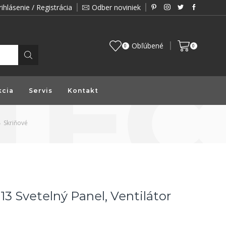
rihlásenie / Registrácia
Odber noviniek
Zákazník je pre nás prioritou a preto vám prin
Obľúbené
0
0
kcia
Servis
Kontakt
Skriňové
3 Svetelný Panel, Ventilátor