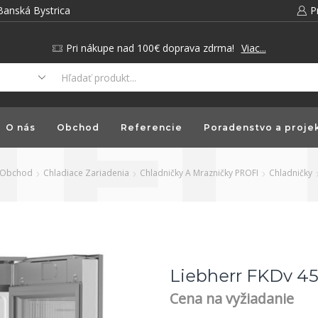
Banská Bystrica
P
Pri nákupe nad 100€ doprava zdrma!
Viac...
O nás
Obchod
Referencie
Poradenstvo a proje
Obchod
Chladiace Zariadenia
Chladničky A Mrazničky PROFI
Chladničky
Liebherr FKDv 451
Cena na vyžiadanie