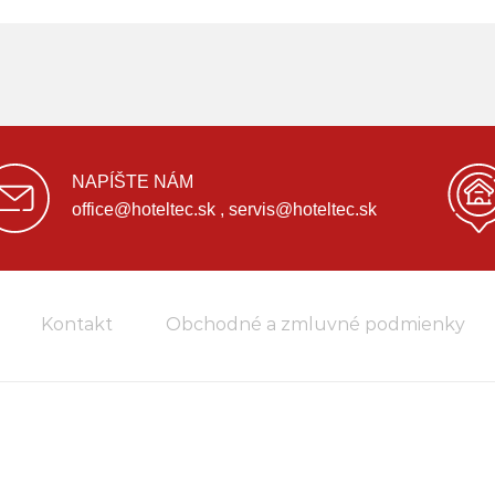
NAPÍŠTE NÁM
office@hoteltec.sk , servis@hoteltec.sk
Kontakt
Obchodné a zmluvné podmienky