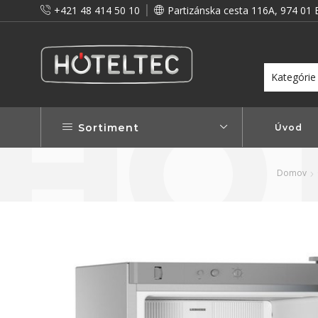
+421 48 414 50 10
Partizánska cesta 116A, 974 01 
itou a preto vám prinášame vernostné zľavy!
Viac...
Sortiment
Úvod
Domov