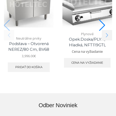
Plynové
Neutrálne prvky
Opek.doska/PLYN/
Podstava – Otvorená
Hladká, NFT119GTL
NEREZ/80 Cm, BV68
Cena na vyžiadanie
3,996.00
€
CENA NA VYŽIADANIE
PRIDAŤ DO KOŠÍKA
Odber Noviniek