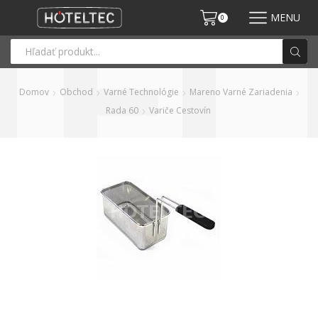
MENU
0
Domov
Obchod
Varné Technológie
Mareno Varné Zariadenia
Rada 60
Variče Cestovín