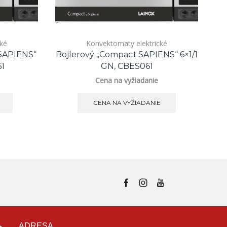
cké
Konvektomaty elektrické
SAPIENS“
Bojlerový „Compact SAPIENS“ 6×1/1
Ko
61
GN, CBES061
Cena na vyžiadanie
CENA NA VYŽIADANIE
ADRESA