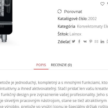
Porovnať
Katalógové číslo:
2002
Kategória
Konvektomaty Ele
Štítok:
Lainox
Zdieľať:
POPIS
RECENZIE (0)
etože je jednoduchý, kompletný a s mnohými funkciami, kto
 intuitívny a ihneď aktivovateľný. Stačí pridať len vašu krea
 a funkčný design pre zvýraznenie vašej profesionality. Jeh
 je skvelým pracovným nástrojom, stane se tiež atraktívnym
e výrobky, pretože vo vnútri Iconu je špeciálny držiak roš