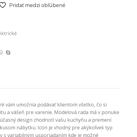
Pridať medzi obľúbené
ktrické
ré vám umožnia podávať klientom všetko, čo si
tivitu a vášeň pre varenie. Modelová rada má v ponuke
o súčasný design zhodnotí vašu kuchyňu a premení
 kusom nábytku. Icon je vhodný pre akýkoľvek typ
tov s variabilným usporiadaním kde je možné