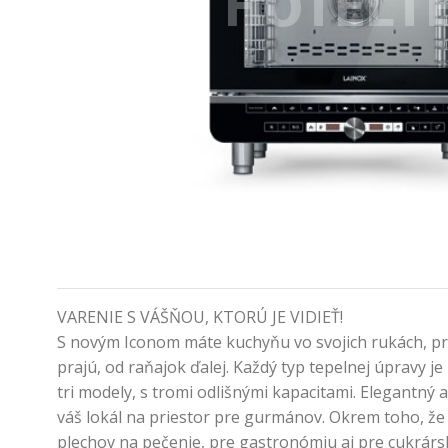
VARENIE S VÁŠŇOU, KTORÚ JE VIDIEŤ!
S novým Iconom máte kuchyňu vo svojich rukách, pr
prajú, od raňajok ďalej. Každý typ tepelnej úpravy je
tri modely, s tromi odlišnými kapacitami. Elegantný
váš lokál na priestor pre gurmánov. Okrem toho, že
plechov na pečenie, pre gastronómiu aj pre cukrársk