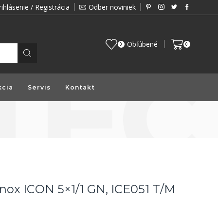
rihlásenie / Registrácia
Odber noviniek
Zákazník je pre nás prioritou a preto vám prin
Obľúbené
0
0
kcia
Servis
Kontakt
ox ICON 5×1/1 GN, ICE051 T/M