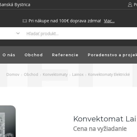
Banská Bystrica
P
Pri nákupe nad 100€ doprava zdrma!
Viac...
O nás
Obchod
Referencie
Poradenstvo a proje
Domov
Obchod
Konvektomaty
Lainox
Konvektomaty Elektrické
Konvektomat Lain
Cena na vyžiadanie