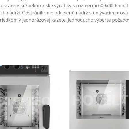
 cukrárenské/pekárenské výrobky s rozmermi 600x400mm. To
ých nádrží. Odstránili sme oddelenú nádrž s umývacím prost
dkom v jednorázovej kazete. Jednoducho vyberte požadovaný 