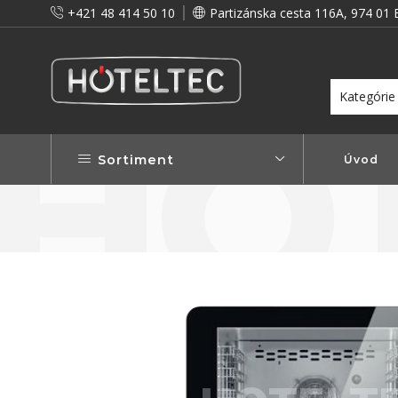
+421 48 414 50 10
Partizánska cesta 116A, 974 01 
itou a preto vám prinášame vernostné zľavy!
Viac...
Sortiment
Úvod